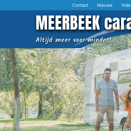
Ga
Contact
Nieuws
Vide
naar
MEERBEEK car
de
inhoud
Altijd meer voor minder!