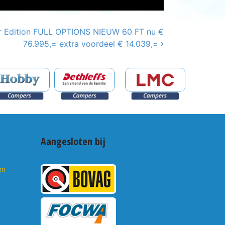
r Edition FULL OPTIONS NIEUW 60 FT nu €
76.995,= extra voordeel € 14.039,=
Aangesloten bij
en