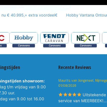
nu € 40.995,= extra voordeel€
Hobby Vantana Ontou
ingstijden
Recente Reviews
Maurits van Jongeneel, Nijmeg
ingstijden showroom:
01/08/2026
dag t/m vrijdag van 9.00
7.30 uur.
Uitstekende
rdag van 9.00 tot 16.00
service van MEERBEEK!…