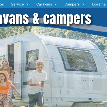
os
Service
Caravans
Campers
Doréma 
avans & campers