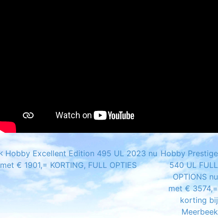
Hobby Excellent Edition 495 UL 2023 nu
Hobby Prestige
Post navigation
met € 1901,= KORTING, FULL OPTIES
540 UL FULL
OPTIONS nu
met € 3574,=
korting bij
Meerbeek