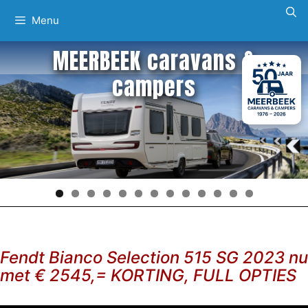
Ga
Menu
naar
de
MEERBEEK caravans &
inhoud
campers
Fendt Bianco Selection 515 SG 2023 nu
met € 2545,= KORTING, FULL OPTIES