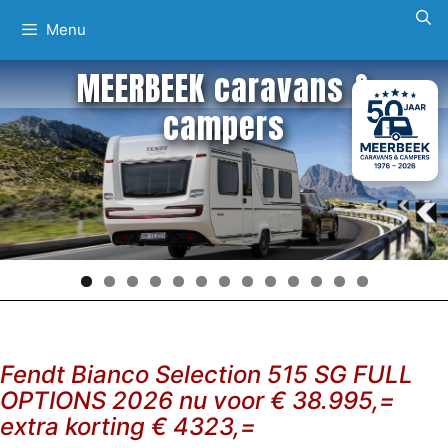
Ga
Menu
naar
de
MEERBEEK caravans &
inhoud
campers
Fendt Bianco Selection 515 SG FULL
OPTIONS 2026 nu voor € 38.995,=
extra korting € 4323,=