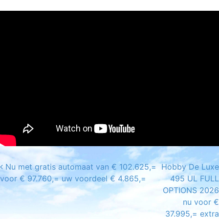
Nu met gratis automaat van € 102.625,=
Hobby De Luxe
Post navigation
voor € 97.760,= uw voordeel € 4.865,=
495 UL FULL
OPTIONS 2026
nu voor €
37.995,= extra