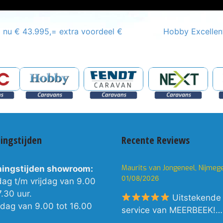
nu € 43.995,= extra voordeel €
Hobby Excellen
ingstijden
Recente Reviews
Maurits van Jongeneel, Nijmeg
ingstijden showroom:
01/08/2026
dag t/m vrijdag van 9.00
7.30 uur.
Uitstekende
rdag van 9.00 tot 16.00
service van MEERBEEK!…