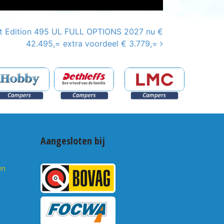
t Edition 495 UL FULL OPTIONS 2027 nu €
42.495,= extra voordeel € 3.779,=
Aangesloten bij
en