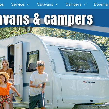
os
Service
Caravans
Campers
Doréma 
avans & campers