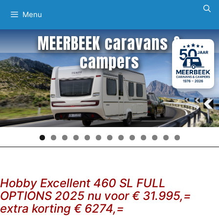
Ga
Menu
naar
de
MEERBEEK caravans &
inhoud
campers
Hobby Excellent 460 SL FULL
OPTIONS 2025 nu voor € 31.995,=
extra korting € 6274,=