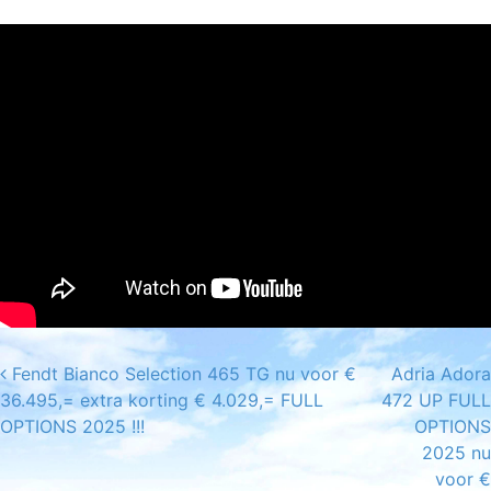
Fendt Bianco Selection 465 TG nu voor €
Adria Adora
Post navigation
36.495,= extra korting € 4.029,= FULL
472 UP FULL
OPTIONS 2025 !!!
OPTIONS
2025 nu
voor €