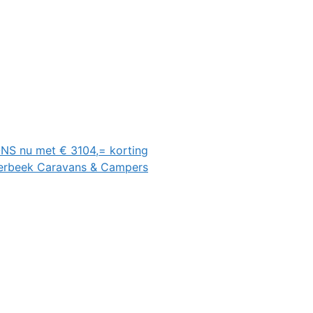
NS nu met € 3104,= korting
eerbeek Caravans & Campers