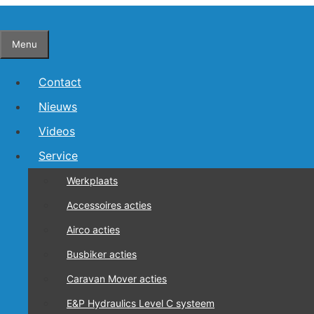
Ga
naar
Menu
de
inhoud
Contact
Nieuws
Videos
Service
Werkplaats
Accessoires acties
Airco acties
Busbiker acties
Caravan Mover acties
E&P Hydraulics Level C systeem