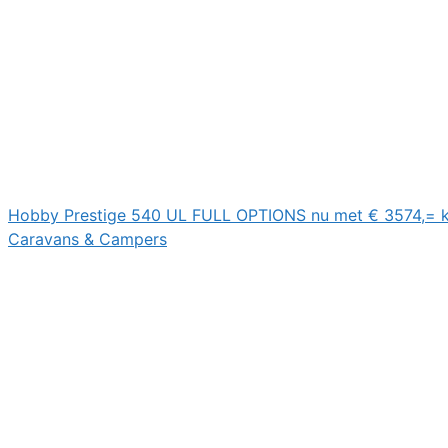
Hobby Prestige 540 UL FULL OPTIONS nu met € 3574,= k
Caravans & Campers
Post navigation