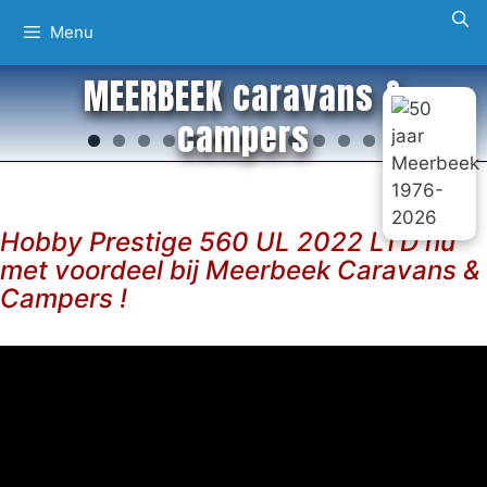
Ga
Menu
naar
de
MEERBEEK caravans &
inhoud
campers
Hobby Prestige 560 UL 2022 LTD nu
met voordeel bij Meerbeek Caravans &
Campers !