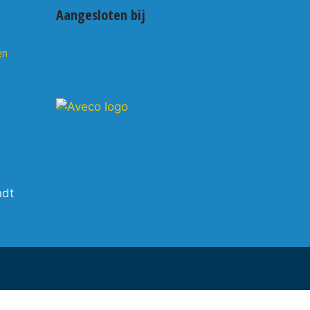
Aangesloten bij
en
ndt