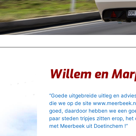
Willem en Marj
“Goede uitgebreide uitleg en advi
die we op de site www.meerbeek.nl
goed, daardoor hebben we een goe
paar steden tripjes zitten erop, he
met Meerbeek uit Doetinchem !”