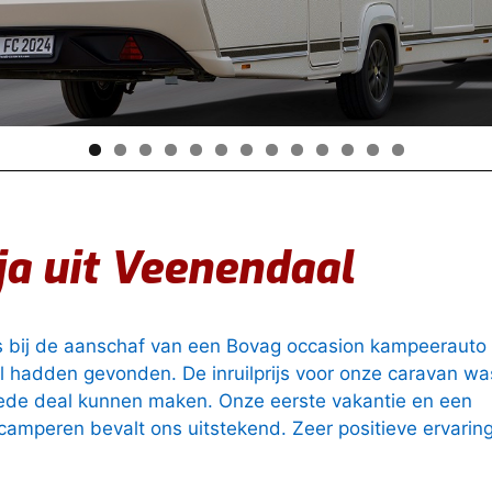
a uit Veenendaal
es bij de aanschaf van een Bovag occasion kampeerauto
 hadden gevonden. De inruilprijs voor onze caravan wa
de deal kunnen maken. Onze eerste vakantie en een
t camperen bevalt ons uitstekend. Zeer positieve ervarin