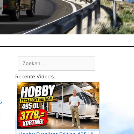
Zoek
naar:
Recente Video’s
s
g