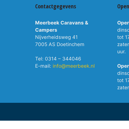
Contactgegevens
Open
Meerbeek Caravans &
Open
Campers
dins
Nijverheidsweg 41
tot 1
7005 AS Doetinchem
zate
uur.
Tel: 0314 – 344046
E-mail:
info@meerbeek.nl
Open
dins
tot 1
zate