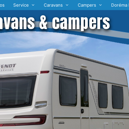
os
Service
Caravans
Campers
Doréma 
avans & campers