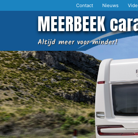
Ga
Contact
Nieuws
Vide
naar
MEERBEEK car
de
inhoud
Altijd meer voor minder!