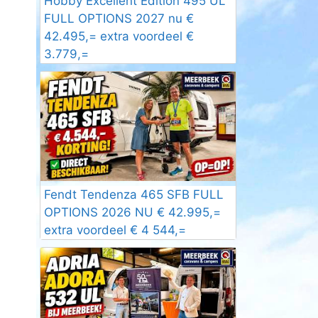
Hobby Excellent Edition 495 UL
FULL OPTIONS 2027 nu €
42.495,= extra voordeel €
3.779,=
Fendt Tendenza 465 SFB FULL
OPTIONS 2026 NU € 42.995,=
extra voordeel € 4 544,=