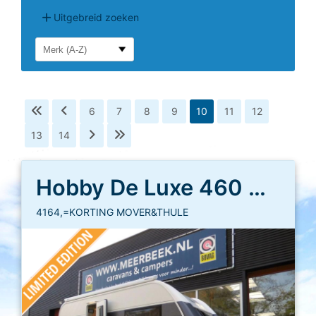
Uitgebreid zoeken
6
7
8
9
10
11
12
13
14
Hobby De Luxe 460 UFE
4164,=KORTING MOVER&THULE