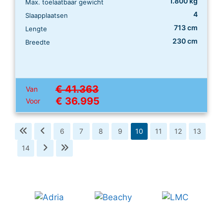
1.800 kg
Max. toelaatbaar gewicht
4
Slaapplaatsen
713 cm
Lengte
230 cm
Breedte
€ 41.363
Van
€ 36.995
Voor
6
7
8
9
10
11
12
13
14