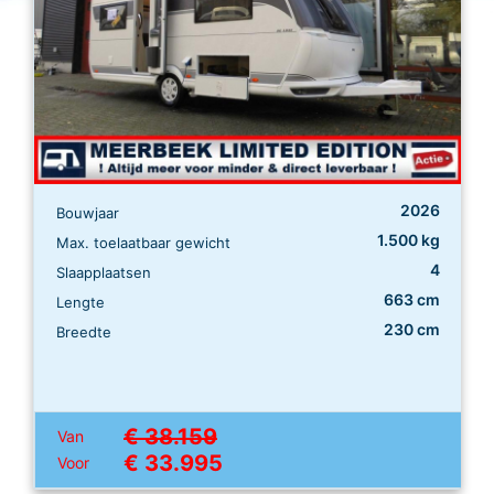
2026
Bouwjaar
1.500 kg
Max. toelaatbaar gewicht
4
Slaapplaatsen
663 cm
Lengte
230 cm
Breedte
€ 38.159
Van
€ 33.995
Voor