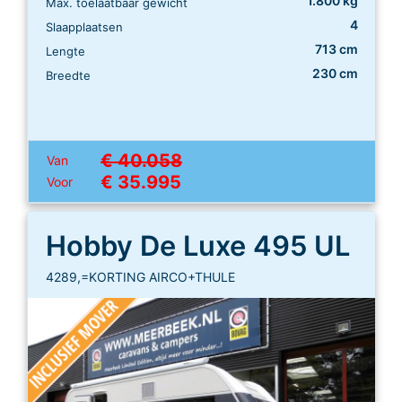
1.800 kg
Max. toelaatbaar gewicht
4
Slaapplaatsen
713 cm
Lengte
230 cm
Breedte
€ 40.058
Van
€ 35.995
Voor
Hobby De Luxe 495 UL
4289,=KORTING AIRCO+THULE