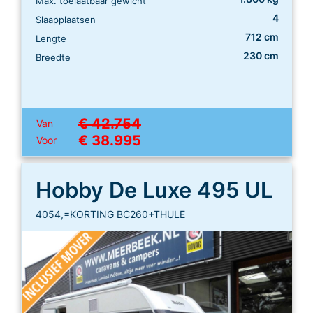
Max. toelaatbaar gewicht
4
Slaapplaatsen
712 cm
Lengte
230 cm
Breedte
€ 42.754
Van
€ 38.995
Voor
Hobby De Luxe 495 UL
4054,=KORTING BC260+THULE