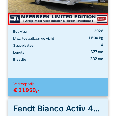
2026
Bouwjaar
1.500 kg
Max. toelaatbaar gewicht
4
Slaapplaatsen
677 cm
Lengte
232 cm
Breedte
Verkoopprijs
€ 31.950,-
Fendt Bianco Activ 445 SFB