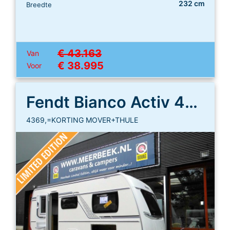
232 cm
Breedte
€ 43.163
Van
€ 38.995
Voor
Fendt Bianco Activ 465 SGE
4369,=KORTING MOVER+THULE