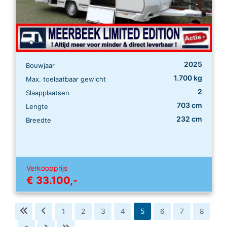
2025
Bouwjaar
1.700 kg
Max. toelaatbaar gewicht
2
Slaapplaatsen
703 cm
Lengte
232 cm
Breedte
Verkoopprijs
€ 33.100,-
1
2
3
4
5
6
7
8