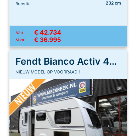
232 cm
Breedte
€ 42.734
Van
€ 36.995
Voor
Fendt Bianco Activ 465 SGE
NIEUW MODEL OP VOORRAAD !