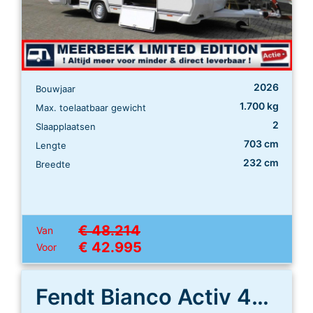
2026
Bouwjaar
1.700 kg
Max. toelaatbaar gewicht
2
Slaapplaatsen
703 cm
Lengte
232 cm
Breedte
€ 48.214
Van
€ 42.995
Voor
Fendt Bianco Activ 465 SGE