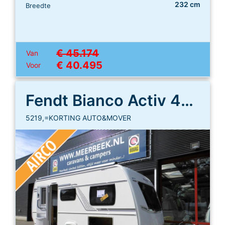
232 cm
Breedte
€ 45.174
Van
€ 40.495
Voor
Fendt Bianco Activ 465 SGE
5219,=KORTING AUTO&MOVER