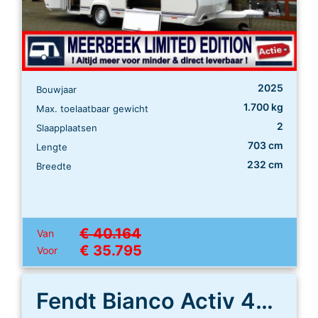
2025
Bouwjaar
1.700 kg
Max. toelaatbaar gewicht
2
Slaapplaatsen
703 cm
Lengte
232 cm
Breedte
€ 40.164
Van
€ 35.795
Voor
Fendt Bianco Activ 465 SGE