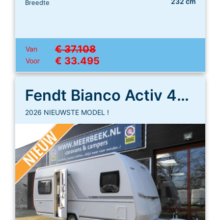
232 cm
Breedte
€ 37.108
Van
€ 33.495
Voor
Fendt Bianco Activ 445 SFB
2026 NIEUWSTE MODEL !