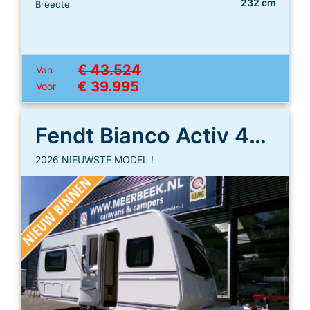
232 cm
Breedte
€ 43.524
Van
€ 39.995
Voor
Fendt Bianco Activ 465 SFH
2026 NIEUWSTE MODEL !