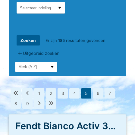
Selecteer indeling
Er zijn
185
resultaten gevonden
Uitgebreid zoeken
1
2
3
4
5
6
7
8
9
Fendt Bianco Activ 390 FHS