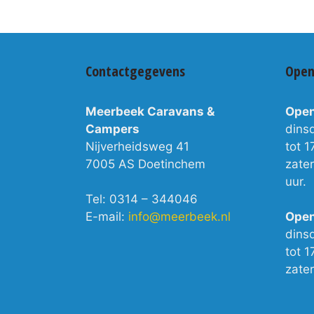
Contactgegevens
Open
Meerbeek Caravans &
Open
Campers
dins
Nijverheidsweg 41
tot 1
7005 AS Doetinchem
zate
uur.
Tel: 0314 – 344046
E-mail:
info@meerbeek.nl
Open
dins
tot 1
zate