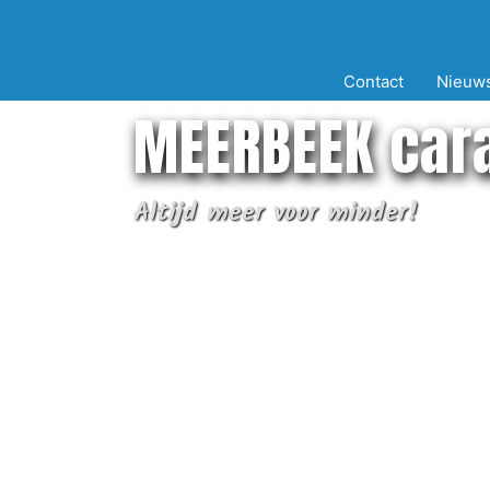
Ga
naar
de
Contact
Nieuw
inhoud
MEERBEEK car
Altijd meer voor minder!