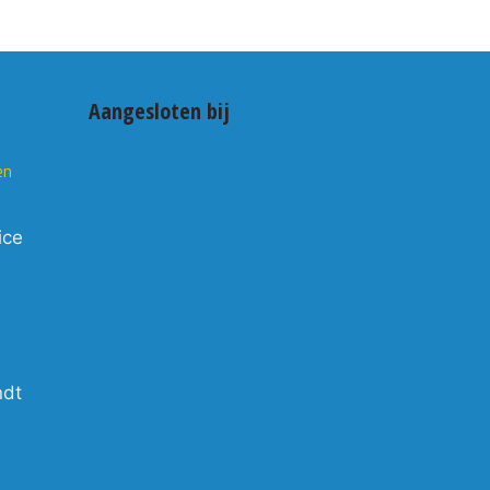
Aangesloten bij
en
ice
ndt