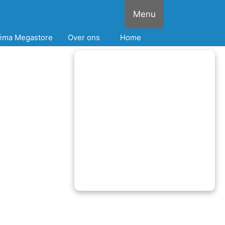
Menu
éma Megastore
Over ons
Home