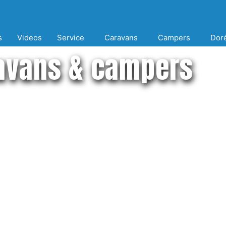
s
Videos
Service
Caravans
Campers
Dor
avans & campers