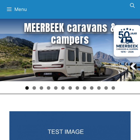
Ga
Menu
naar
de
MEERBEEK caravans &
inhoud
campers