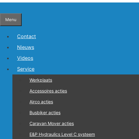
Ga
naar
Menu
de
inhoud
Contact
Nieuws
Videos
Service
Werkplaats
Accessoires acties
Airco acties
Busbiker acties
Caravan Mover acties
E&P Hydraulics Level C systeem