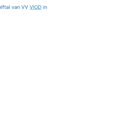
lftal van VV
VIOD
in