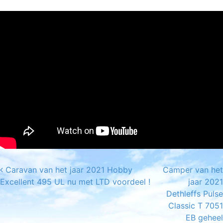
Caravan van het jaar 2021 Hobby
Camper van het
Post navigation
Excellent 495 UL nu met LTD voordeel !
jaar 2021
Dethleffs Pulse
Classic T 7051
EB geheel