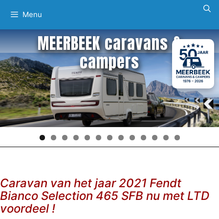
Ga
Menu
naar
de
MEERBEEK caravans &
inhoud
campers
Caravan van het jaar 2021 Fendt
Bianco Selection 465 SFB nu met LTD
voordeel !