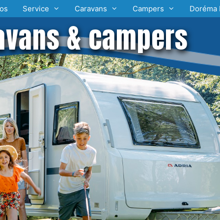
os
Service
Caravans
Campers
Doréma 
avans & campers