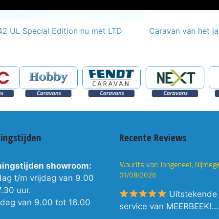
42 UL Special Edition nu met LTD
Caravan van het j
ingstijden
Recente Reviews
Maurits van Jongeneel, Nijmeg
ingstijden showroom:
01/08/2026
dag t/m vrijdag van 9.00
7.30 uur.
Uitstekende
rdag van 9.00 tot 16.00
service van MEERBEEK!…