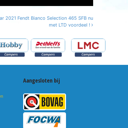
aar 2021 Fendt Bianco Selection 465 SFB nu
met LTD voordeel !
Aangesloten bij
en