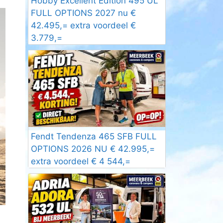
Hobby Excellent Edition 495 UL
FULL OPTIONS 2027 nu €
42.495,= extra voordeel €
3.779,=
Fendt Tendenza 465 SFB FULL
OPTIONS 2026 NU € 42.995,=
extra voordeel € 4 544,=