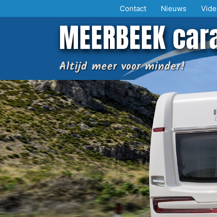
Ga
Contact
Nieuws
Vide
naar
MEERBEEK car
de
inhoud
Altijd meer voor minder!