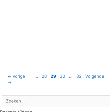
Pagina
Pagina
Pagina
Pagina
Pagina
←
vorige
1
…
28
29
30
…
32
Volgende
→
Zoek
naar:
Recente Video’s