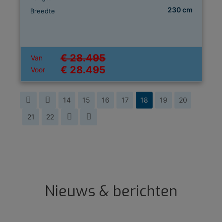
230 cm
Breedte
€ 28.495
Van
€ 28.495
Voor
14
15
16
17
18
19
20
21
22
Nieuws & berichten