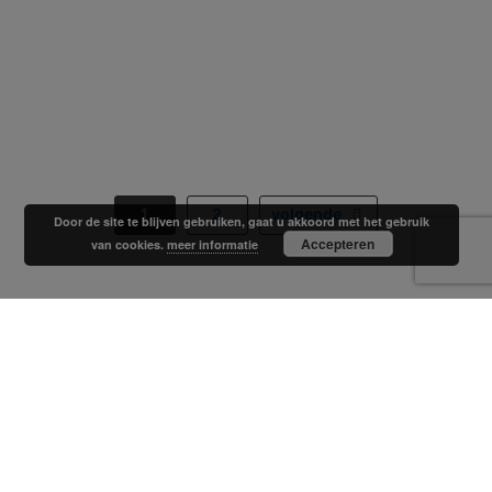
1
2
volgende
Door de site te blijven gebruiken, gaat u akkoord met het gebruik
Accepteren
van cookies.
meer informatie
Meerbeek Caravans & Campers is gevestigd in
Doetinchem