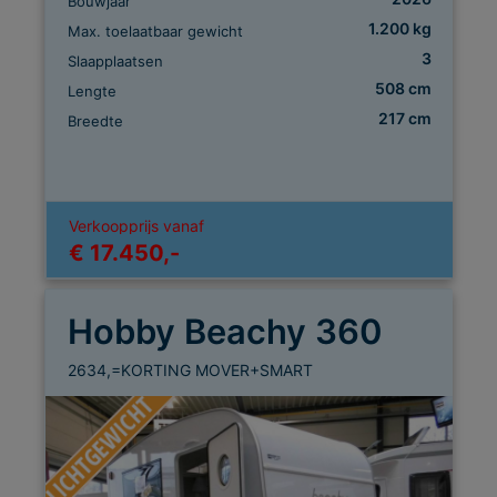
Bouwjaar
1.200 kg
Max. toelaatbaar gewicht
3
Slaapplaatsen
508 cm
Lengte
217 cm
Breedte
Verkoopprijs vanaf
€ 17.450,-
Hobby Beachy 360
2634,=KORTING MOVER+SMART