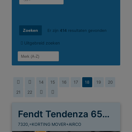
Er zijn
414
resultaten gevonden
Uitgebreid zoeken
14
15
16
17
18
19
20
21
22
Fendt Tendenza 650 SFD
7320,=KORTING MOVER+AIRCO