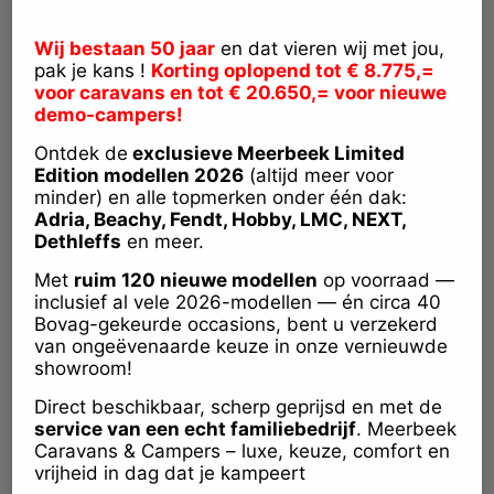
Wij bestaan 50 jaar
en dat vieren wij met jou,
Prijs op aanvraag
pak je kans !
Korting oplopend tot € 8.775,=
voor caravans en tot € 20.650,= voor nieuwe
demo-campers!
Hobby
Ontdek de
exclusieve Meerbeek Limited
390 460 495 540 +KORTING
Edition modellen 2026
(altijd meer voor
minder) en alle topmerken onder één dak:
Adria, Beachy, Fendt, Hobby, LMC, NEXT,
Dethleffs
en meer.
Met
ruim 120 nieuwe modellen
op voorraad —
inclusief al vele 2026-modellen — én circa 40
Bovag-gekeurde occasions, bent u verzekerd
van ongeëvenaarde keuze in onze vernieuwde
showroom!
Direct beschikbaar, scherp geprijsd en met de
service van een echt familiebedrijf
. Meerbeek
Caravans & Campers – luxe, keuze, comfort en
vrijheid in dag dat je kampeert