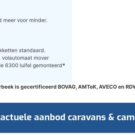
jd meer voor minder.
kketten standaard.
.: volautomaat mover
ule 6300 luifel gemonteerd
*
beek is gecertificeerd BOVAG, AMTeK, AVECO en RDW
 actuele aanbod caravans & cam