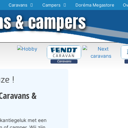
Caravans
Campers
Doréma Megastore
Ov
ns & campers
ze !
Caravans &
akantiegeluk met een
 of camper. Wij zijn