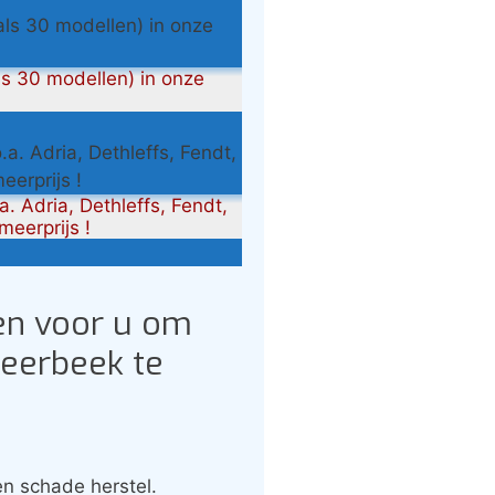
s 30 modellen) in onze
. Adria, Dethleffs, Fendt,
eerprijs !
en voor u om
Meerbeek te
n schade herstel.