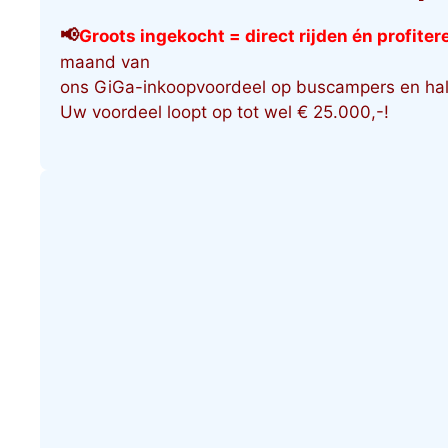
📢
G
roots ingekocht
= direct rijden én profiter
maand van
ons GiGa-inkoopvoordeel op buscampers en hal
Uw voordeel loopt op tot wel € 25.000,-!