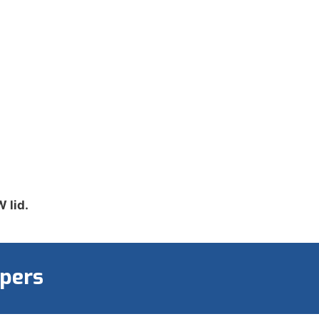
 lid.
pers