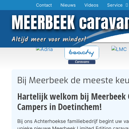
Ga
Contact
Nieuws
Videos
Service
naar
MEERBEEK carava
de
inhoud
Altijd meer voor minder!
Bij Meerbeek de meeste keu
Hartelijk welkom bij Meerbeek 
Campers in Doetinchem!
Bij ons Achterhoekse familiebedrijf begint uw v
unieke nieuwe Meerbeek Limited Edition caravan