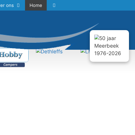
er ons
Home