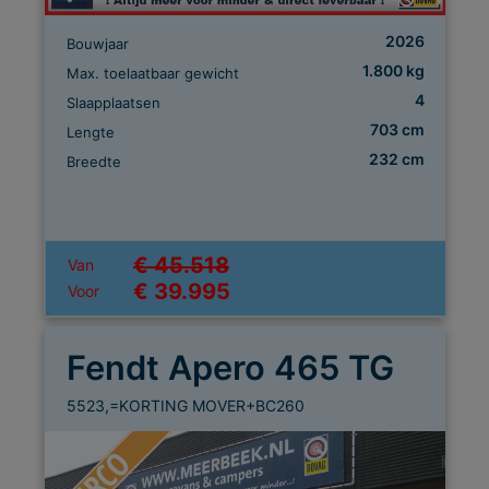
2026
Bouwjaar
1.800 kg
Max. toelaatbaar gewicht
4
Slaapplaatsen
703 cm
Lengte
232 cm
Breedte
€ 45.518
Van
€ 39.995
Voor
Fendt Apero 465 TG
5523,=KORTING MOVER+BC260