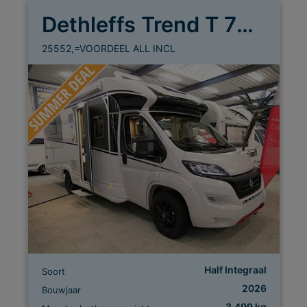
Dethleffs Trend T 7057 DBL
25552,=VOORDEEL ALL INCL
Half Integraal
Soort
2026
Bouwjaar
3.499 kg