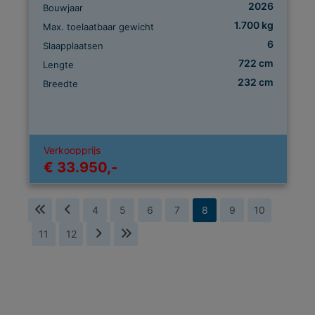
2026
Bouwjaar
1.700 kg
Max. toelaatbaar gewicht
6
Slaapplaatsen
722 cm
Lengte
232 cm
Breedte
Verkoopprijs
€ 33.950,-
4
5
6
7
8
9
10
11
12