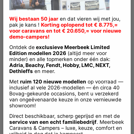
Wij bestaan 50 jaar
en dat vieren wij met jou,
pak je kans !
Korting oplopend tot € 8.775,=
voor caravans en tot € 20.650,= voor nieuwe
demo-campers!
2026
Bouwjaar
1.500 kg
Max. toelaatbaar gewicht
Ontdek de
exclusieve Meerbeek Limited
Edition modellen 2026
(altijd meer voor
4
Slaapplaatsen
minder) en alle topmerken onder één dak:
703 cm
Lengte
Adria, Beachy, Fendt, Hobby, LMC, NEXT,
232 cm
Breedte
Dethleffs
en meer.
Met
ruim 120 nieuwe modellen
op voorraad —
inclusief al vele 2026-modellen — én circa 40
Bovag-gekeurde occasions, bent u verzekerd
Verkoopprijs
van ongeëvenaarde keuze in onze vernieuwde
€ 31.950,-
showroom!
Direct beschikbaar, scherp geprijsd en met de
service van een echt familiebedrijf
. Meerbeek
Fendt Apero 465 SFB
Caravans & Campers – luxe, keuze, comfort en