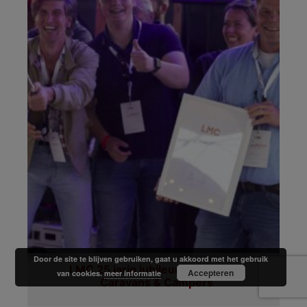
Door de site te blijven gebruiken, gaat u akkoord met het gebruik
LMC 25 jarig jubileum Meerbeek
Accepteren
van cookies.
meer informatie
Caravans & Campers