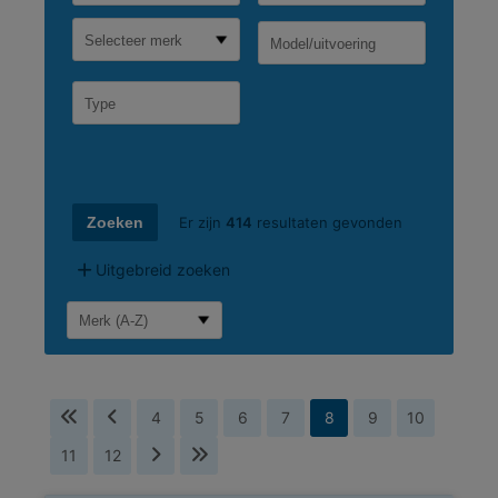
Selecteer merk
Er zijn
414
resultaten gevonden
Uitgebreid zoeken
4
5
6
7
8
9
10
11
12