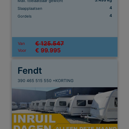
Max. toelaatbaar gewicht
4
Slaapplaatsen
4
Gordels
€ 125.547
Van
€ 99.995
Voor
Fendt
390 465 515 550 +KORTING