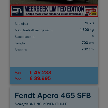
2026
Bouwjaar
1.800 kg
Max. toelaatbaar gewicht
4
Slaapplaatsen
703 cm
Lengte
232 cm
Breedte
€ 45.238
Van
€ 39.995
Voor
Fendt Apero 465 SFB
5243,=KORTING MOVER+THULE