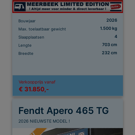
2026
Bouwjaar
1.500 kg
Max. toelaatbaar gewicht
4
Slaapplaatsen
703 cm
Lengte
232 cm
Breedte
Verkoopprijs vanaf
€ 31.850,-
Fendt Apero 465 TG
2026 NIEUWSTE MODEL !