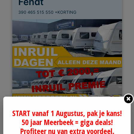
Fendt
390 465 515 550 +KORTING
2026
Bouwjaar
START vanaf 1 Augustus, pak je kans!
50 jaar Meerbeek = giga deals!
Profiteer nu van extra voordeel.