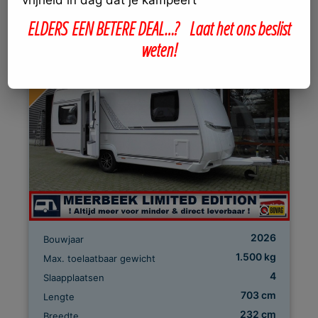
vrijheid in dag dat je kampeert
2026 NIEUWSTE MODEL !
ELDERS
EEN
BETERE DEAL…? Laat het ons beslist
weten!
2026
Bouwjaar
1.500 kg
Max. toelaatbaar gewicht
4
Slaapplaatsen
703 cm
Lengte
232 cm
Breedte