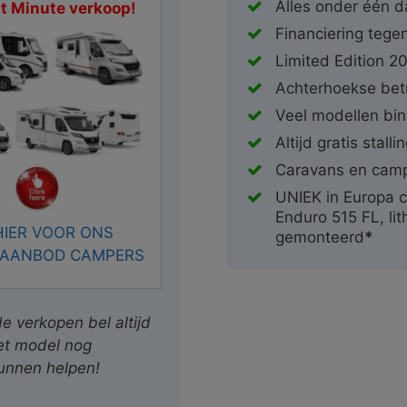
Alles onder één d
st Minute verkoop!
Financiering tegen
Limited Edition 2
Achterhoekse bet
Veel modellen bin
Altijd gratis stalli
Caravans en camp
UNIEK in Europa c
Enduro 515 FL, lit
HIER VOOR ONS
gemonteerd
*
 AANBOD CAMPERS
 verkopen bel altijd
et model nog
kunnen helpen!