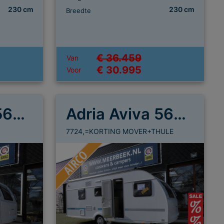
230 cm
230 cm
Breedte
€ 36.459
Van
€ 30.995
Voor
Adria Aviva 563 PT
Adria Aviva 563 PT
7724,=KORTING MOVER+THULE