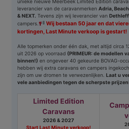
unieke nieuwe Meerbeek Limited Edition caravan
leverancier van de caravanmerken
Adria, Beach
& NEXT.
Tevens zijn wij leverancier van
Dethlef
Wij bestaan 50 jaar en dat vie
campers.
kortingen, Last Minute verkoop is gestart!
Alle topmerken onder één dak, met altijd circa
uit 2026 op voorraad
(PRIMEUR: de modellen va
binnen!)
en ongeveer 40 gekeurde BOVAG-occa
hebben wij extra caravans en campers ingekocht
zijn om uw dromen te verwezenlijken.
Laat u ve
vele aanbiedingen tegen de scherpste prijzen
Limited Edition
Campe
Caravans
v
2026 & 2027
2
Start Last Minute verkoop!