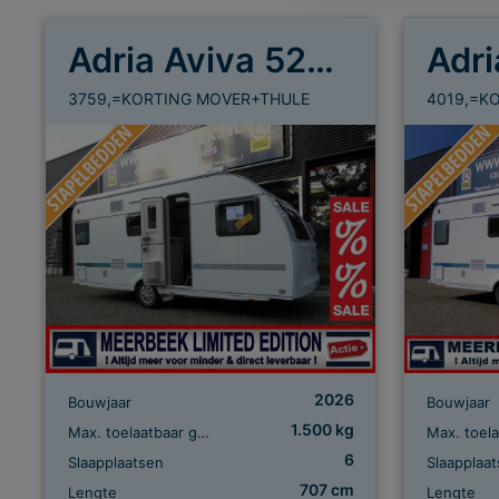
Adria Aviva 522 PT
3759,=KORTING MOVER+THULE
4019,=K
2026
Bouwjaar
Bouwjaar
1.500 kg
Max. toelaatbaar gewicht
6
Slaapplaatsen
Slaapplaa
707 cm
Lengte
Lengte