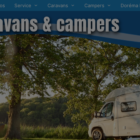
os
Service
Caravans
Campers
Doréma 
avans & campers
Edition altijd FULL OPTIONS
nu met DUIZENDEN EURO'S VOORDEEL!!!
eerauto's gestart.
r de beste kwaliteit & service