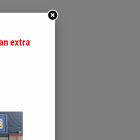
an extra
 lid.