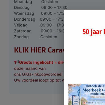
Maandag
Gesloten
Dinsdag
09:00 – 17:30
Woensdag
09:00 – 17:30
Donderdag
09:00 – 17:30
Vrijdag
09:00 – 17:30
50 jaar
Zaterdag
09:00 – 16:00
Zondag
Gesloten
KLIK HIER Caravan & Camp
G
roots ingekocht
= direct rijden én profiter
deze maand van
ons GiGa-inkoopvoordeel op buscampers en hal
Uw voordeel loopt op tot wel € 25.000,-!
Meer