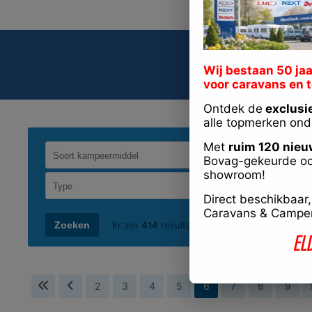
Ons
Wij bestaan 50 jaa
voor caravans en 
Ontdek de
exclusi
alle topmerken ond
Met
ruim 120 nieu
Bovag-gekeurde oc
showroom!
Direct beschikbaar
Caravans & Campers
Er zijn
414
resultaten gevonden
EL
2
3
4
5
6
7
8
9