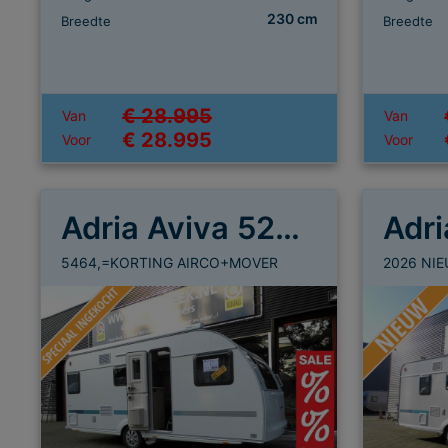
230 cm
Breedte
Breedte
€ 28.995
Van
Van
€ 28.995
Voor
Voor
Adria Aviva 522 PT
5464,=KORTING AIRCO+MOVER
2026 NI