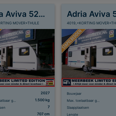
Adria Aviva 522 PT
ORTING MOVER+THULE
4019,=KORTING MOVER+TH
2027
Bouwjaar
1.500 kg
Max. toelaatbaar gewicht
Max. toelaatbaar gewicht
7
tsen
Slaapplaatsen
707 cm
Lengte