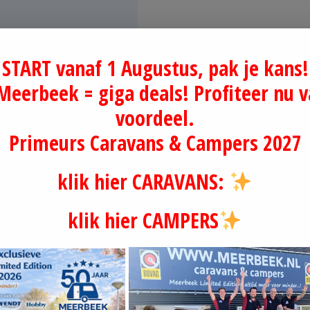
START vanaf 1 Augustus, pak je kans!
 Meerbeek = giga deals! Profiteer nu v
voordeel.
Primeurs Caravans & Campers 2027
er Show
.
klik hier CARAVANS:
en!
Profiteer alleen
klik hier CAMPERS
fintegraal campers.
beek is gecertificeerd BOVAG, AMTeK, AVECO en RDW