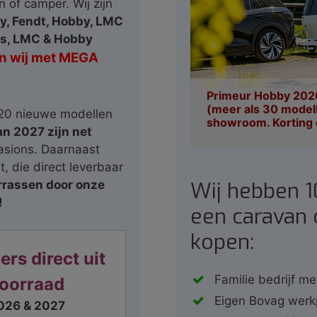
 of camper. Wij zijn
y, Fendt, Hobby, LMC
fs, LMC & Hobby
ren wij met MEGA
Primeur Hobby 2026
(meer als 30 model
 120 nieuwe modellen
showroom. Korting 
n 2027 zijn net
sions. Daarnaast
, die direct leverbaar
Wij hebben 
rrassen door onze
!
een caravan 
kopen:
rs direct uit
Familie bedrijf me
oorraad
Eigen Bovag werk
026 & 2027