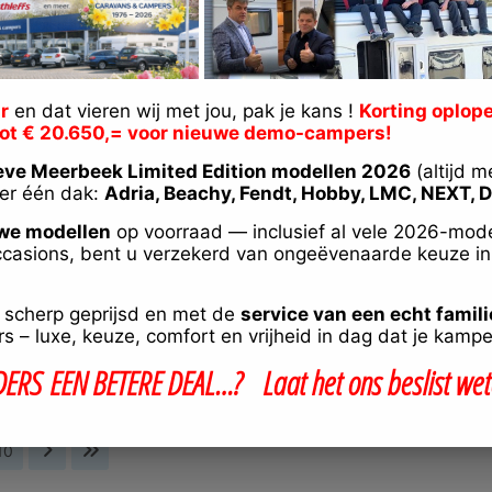
 actuele aanbod caravans & cam
r
en dat vieren wij met jou, pak je kans !
Korting oplope
tot € 20.650,= voor nieuwe demo-campers!
eve Meerbeek Limited Edition modellen 2026
(altijd m
er één dak:
Adria, Beachy, Fendt, Hobby, LMC, NEXT, D
we modellen
op voorraad — inclusief al vele 2026-mode
Selecteer merk
casions, bent u verzekerd van ongeëvenaarde keuze i
, scherp geprijsd en met de
service van een echt famili
 – luxe, keuze, comfort en vrijheid in dag dat je kampe
DERS
EEN
BETERE DEAL…? Laat het ons beslist wet
10