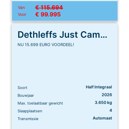
€ 115.694
Van
€ 99.995
Voor
Dethleffs Just Camp T 6812 EB
NU 15.699 EURO VOORDEEL!
Half Integraal
Soort
2026
Bouwjaar
3.650 kg
Max. toelaatbaar gewicht
4
Slaapplaatsen
Automaat
Transmissie