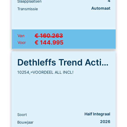
4
Slaapplaatsen
Automaat
Transmissie
€ 160.263
Van
€ 144.995
Voor
Dethleffs Trend Active T 7057 EBL
10254,=VOORDEEL ALL INCL!
Half Integraal
Soort
2026
Bouwjaar