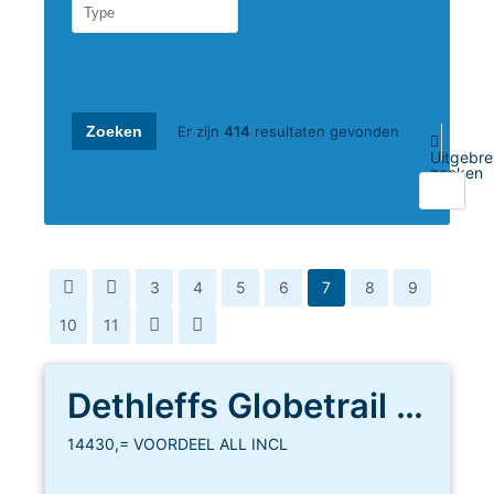
Er zijn
414
resultaten gevonden
Uitgebre
zoeken
3
4
5
6
7
8
9
10
11
Dethleffs Globetrail 600 DS
14430,= VOORDEEL ALL INCL