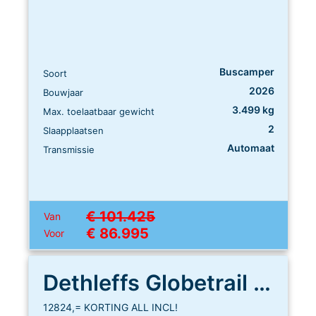
Buscamper
Soort
2026
Bouwjaar
3.499 kg
Max. toelaatbaar gewicht
2
Slaapplaatsen
Automaat
Transmissie
€ 101.425
Van
€ 86.995
Voor
Dethleffs Globetrail 640 ES
12824,= KORTING ALL INCL!