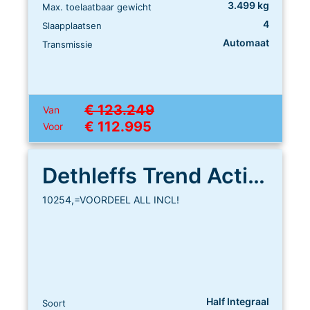
3.499 kg
Max. toelaatbaar gewicht
4
Slaapplaatsen
Automaat
Transmissie
€ 123.249
Van
€ 112.995
Voor
Dethleffs Trend Active T 7057 EBL
10254,=VOORDEEL ALL INCL!
Half Integraal
Soort