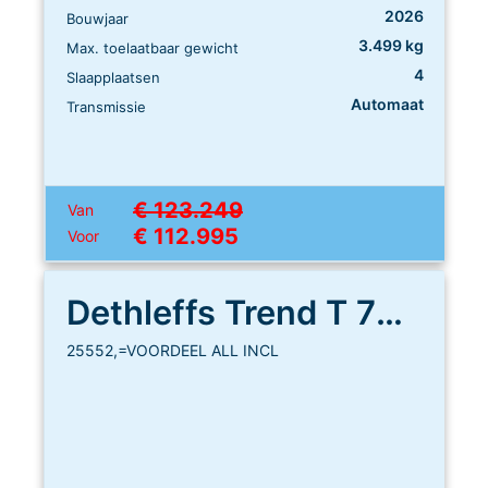
2026
Bouwjaar
3.499 kg
Max. toelaatbaar gewicht
4
Slaapplaatsen
Automaat
Transmissie
€ 123.249
Van
€ 112.995
Voor
Dethleffs Trend T 7057 DBL
25552,=VOORDEEL ALL INCL