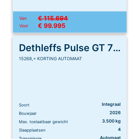
€ 115.694
Van
€ 99.995
Voor
Dethleffs Pulse GT 7051 EB
15268,= KORTING AUTOMAAT
Integraal
Soort
2026
Bouwjaar
3.500 kg
Max. toelaatbaar gewicht
4
Slaapplaatsen
Automaat
Transmissie