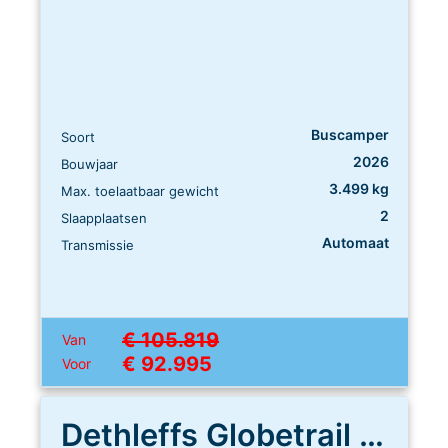
Buscamper
Soort
2026
Bouwjaar
3.499 kg
Max. toelaatbaar gewicht
2
Slaapplaatsen
Automaat
Transmissie
€ 105.819
Van
€ 92.995
Voor
Dethleffs Globetrail 640 ES