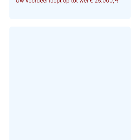
Uw voordeel loopt op tot wel € 25.000,-!