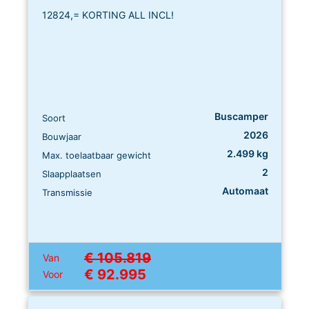
12824,= KORTING ALL INCL!
Buscamper
Soort
2026
Bouwjaar
2.499 kg
Max. toelaatbaar gewicht
2
Slaapplaatsen
Automaat
Transmissie
€ 105.819
Van
€ 92.995
Voor