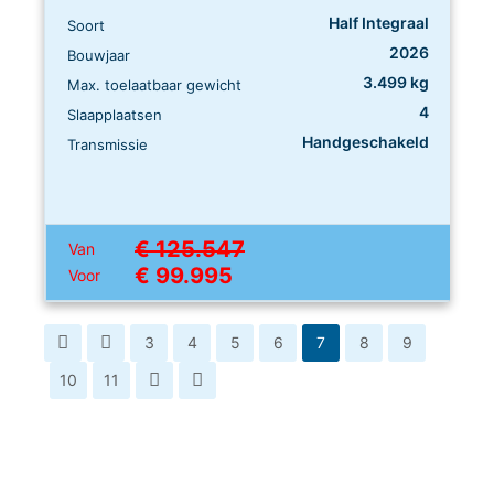
Half Integraal
Soort
2026
Bouwjaar
3.499 kg
Max. toelaatbaar gewicht
4
Slaapplaatsen
Handgeschakeld
Transmissie
€ 125.547
Van
€ 99.995
Voor
3
4
5
6
7
8
9
10
11