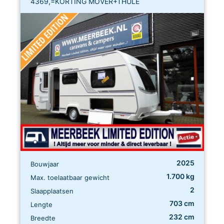
4369,=KORTING MOVER+THULE
2025
Bouwjaar
1.700 kg
Max. toelaatbaar gewicht
2
Slaapplaatsen
703 cm
Lengte
232 cm
Breedte