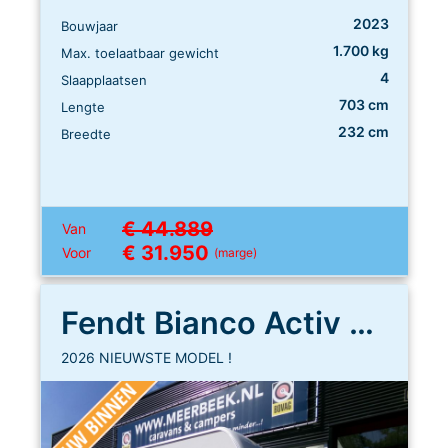
2023
Bouwjaar
1.700 kg
Max. toelaatbaar gewicht
4
Slaapplaatsen
703 cm
Lengte
232 cm
Breedte
€ 44.889
Van
€ 31.950
Voor
(marge)
Fendt Bianco Activ 465 SFH
2026 NIEUWSTE MODEL !