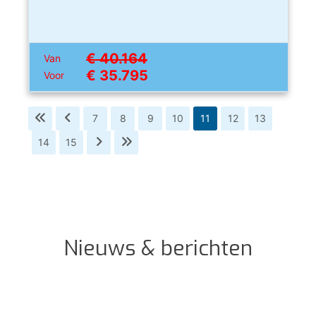
€ 40.164
Van
€ 35.795
Voor
7
8
9
10
11
12
13
14
15
Nieuws & berichten