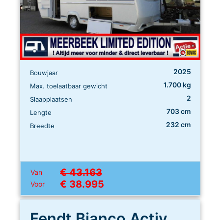
2025
Bouwjaar
1.700 kg
Max. toelaatbaar gewicht
2
Slaapplaatsen
703 cm
Lengte
232 cm
Breedte
€ 43.163
Van
€ 38.995
Voor
Fendt Bianco Activ 465 SGE