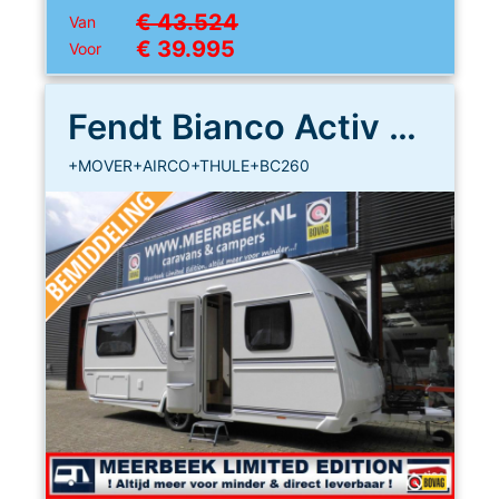
€ 43.524
Van
€ 39.995
Voor
Fendt Bianco Activ 465 SFH
+MOVER+AIRCO+THULE+BC260