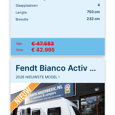
4
Slaapplaatsen
703 cm
Lengte
232 cm
Breedte
€ 47.583
Van
€ 42.995
Voor
Fendt Bianco Activ 465 SGE
2026 NIEUWSTE MODEL !