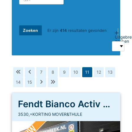
Er zijn
414
resultaten gevonden
Uitgebre
zoeken
7
8
9
10
11
12
13
14
15
Fendt Bianco Activ 445 SFB
3530,=KORTING MOVER&THULE