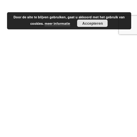
Door de site te blijven gebruiken, gaat u akkoord met het gebruik van
Accepteren
cookies.
meer informatie
Contactgegevens
Meerbeek Caravans & Campers
Nijverheidsweg 41
7005 AS Doetinchem
Tel: 0314 – 344046