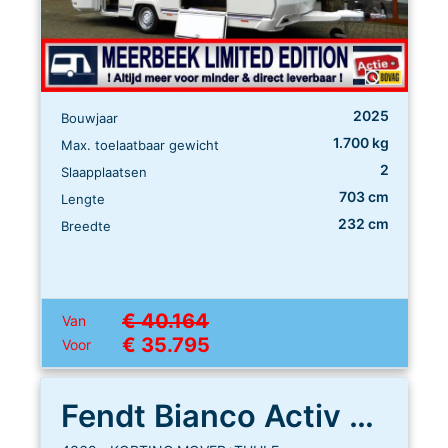
2025
Bouwjaar
1.700 kg
Max. toelaatbaar gewicht
2
Slaapplaatsen
703 cm
Lengte
232 cm
Breedte
€ 40.164
Van
€ 35.795
Voor
Fendt Bianco Activ 465 SGE