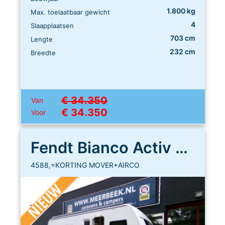
1.800 kg
Max. toelaatbaar gewicht
4
Slaapplaatsen
703 cm
Lengte
232 cm
Breedte
€ 34.350
Van
€ 34.350
Voor
Fendt Bianco Activ 465 SFH
4588,=KORTING MOVER+AIRCO