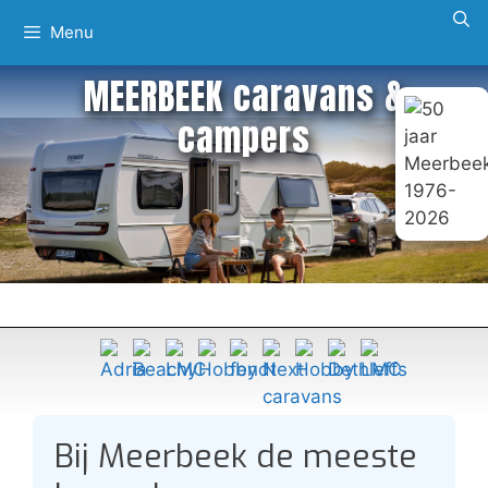
Ga
Menu
naar
de
MEERBEEK caravans &
inhoud
campers
Bij Meerbeek de meeste