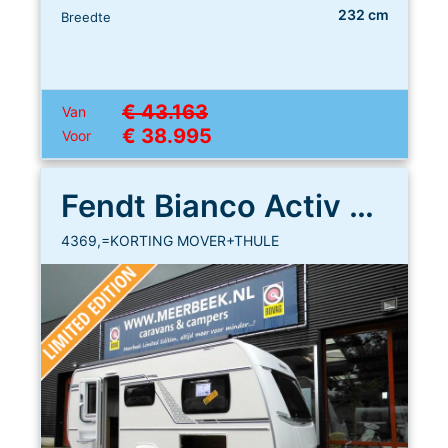
232 cm
Breedte
€ 43.163
Van
€ 38.995
Voor
Fendt Bianco Activ 465 SGE
4369,=KORTING MOVER+THULE